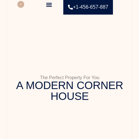
+1-456-657-887
Contact Us
The Perfect Property For You
A MODERN CORNER
HOUSE